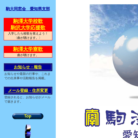
駒大同窓会 愛知県支部
駒澤大学校歌
駒沢大学応援歌
入学したら校歌を覚えよう！
〈曲が聴けます。〉
駒澤大学寮歌
曲が聴けます。
お知らせ・報告
お知らせや最新の行事や、これま
での出来事や活動報告を掲載。
メール登録・住所変更
登録されると、お知らせがメール
で届きます。